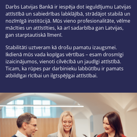
Darbs Latvijas Bankā ir iespēja dot ieguldījumu Latvijas
attīstībā un sabiedrības labklājībā, strādājot stabilā un
nozīmīgā institūcijā. Mūs vieno profesionalitāte, vēlme
mācīties un attīstīties, kā arī sadarbība gan Latvijas,
gan starptautiskā līmenī.
Stabilitāti uztveram kā drošu pamatu izaugsmei.
Ikdienā mūs vada kopīgas vērtības – esam drosmīgi
izaicinājumos, vienoti cilvēcībā un jaudīgi attīstībā.
Ticam, ka rūpes par darbinieku labbūtību ir pamats
atbildīgai rīcībai un ilgtspējīgai attīstībai.