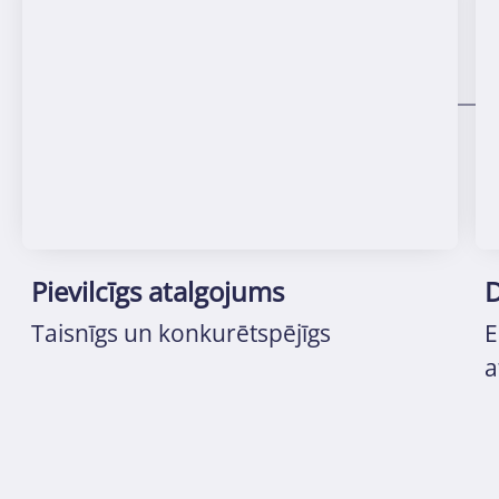
Pievilcīgs atalgojums
D
Taisnīgs un konkurētspējīgs
E
a