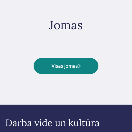
Jomas
Uzraudzība, atbilstība,
Ekonomika, analīze, pētniecība
licencēšana
Dati un IT
Visas jomas
Darba vide un kultūra