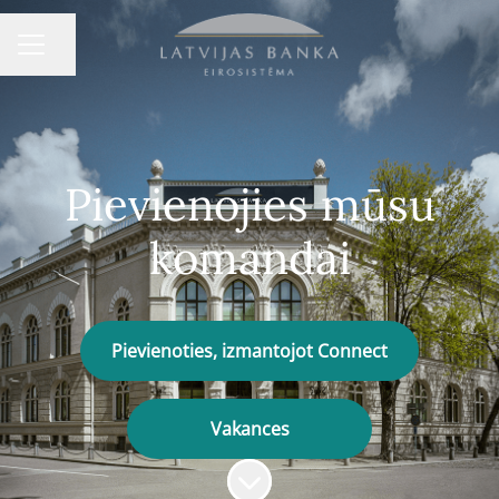
Dalīties ar lapu
KARJERAS IZVĒLNE
Pievienojies mūsu
komandai
Pievienoties, izmantojot Connect
Vakances
Ritināt saturu