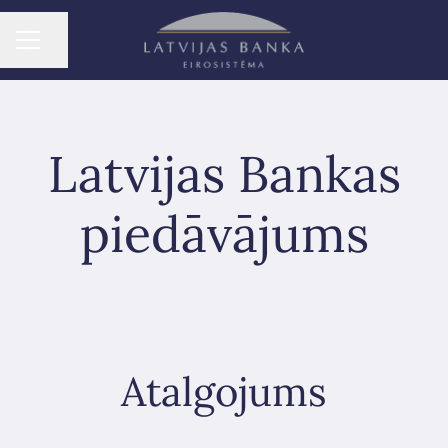
Dalīties ar lapu
KARJERAS IZVĒLNE
Latvijas Bankas
piedāvājums
Atalgojums