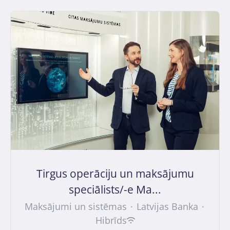
Tirgus operāciju un maksājumu
speciālists/-e Ma...
Maksājumi un sistēmas
·
Latvijas Banka
·
Hibrīds