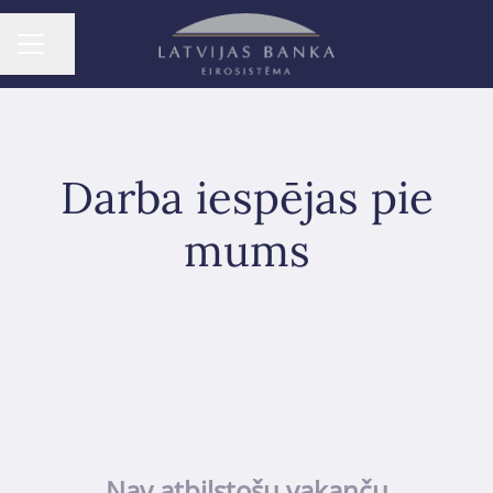
Dalīties ar lapu
KARJERAS IZVĒLNE
Darba iespējas pie
mums
Nav atbilstošu vakanču