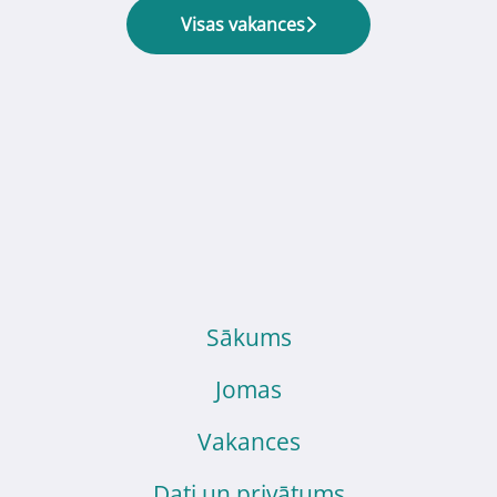
Visas vakances
Sākums
Jomas
Vakances
Dati un privātums