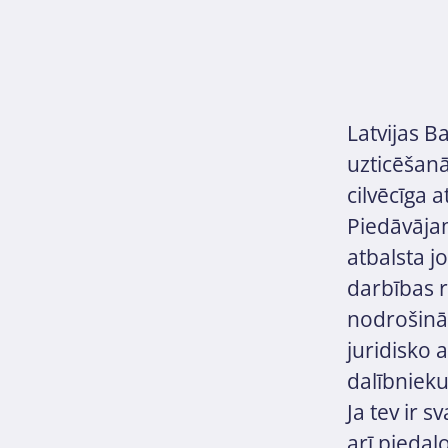
Latvijas 
uzticēšan
cilvēcīga 
Piedāvājam
atbalsta j
darbības r
nodrošināt
juridisko 
dalībnieku
Ja tev ir 
arī piedal