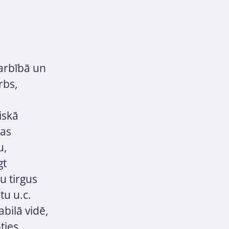
arbībā un
rbs,
iskā
kas
u,
gt
u tirgus
tu u.c.
abilā vidē,
ties