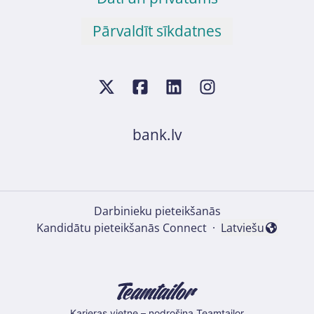
Pārvaldīt sīkdatnes
bank.lv
Darbinieku pieteikšanās
Kandidātu pieteikšanās Connect
·
Latviešu
Mainīt valodu
Karjeras vietne
– nodrošina Teamtailor