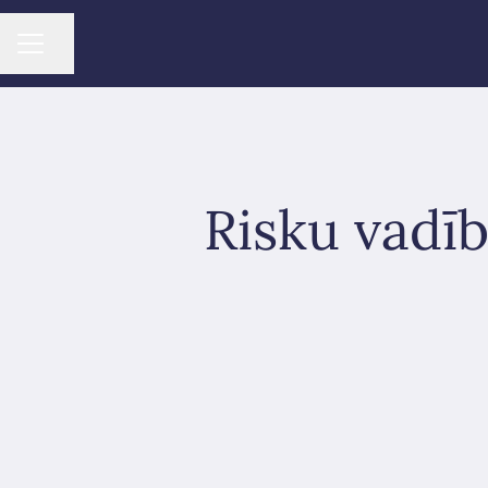
Dalīties ar lapu
KARJERAS IZVĒLNE
Risku vadīb