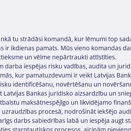
Bankā tu strādāsi komandā, kur lēmumi top sad
ās ir ikdienas pamats. Mūs vieno komandas da
attieksme un vēlme nepārtraukti attīstīties.
 darba iespējas risku vadības, audita un jurid
omās, kur pamatuzdevumi ir veikt Latvijas Ban
isku identificēšanu, novērtēšanu un novēršan
 Latvijas Bankas juridisko aizsardzību un snie
atbalstu maksātnespējīgo un likvidējamo finanš
 uzraudzības procesā, nodrošināt iekšējo audi
svarīgs darbs sabiedrības labā un iespēja augt st
oties starptautiskos procesos, aicinām pievieno