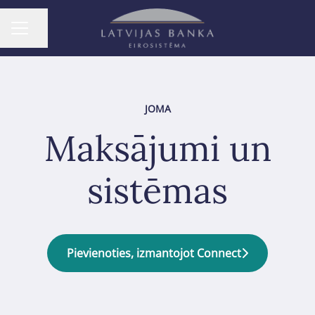
Dalīties ar lapu
KARJERAS IZVĒLNE
JOMA
Maksājumi un
sistēmas
Pievienoties, izmantojot Connect