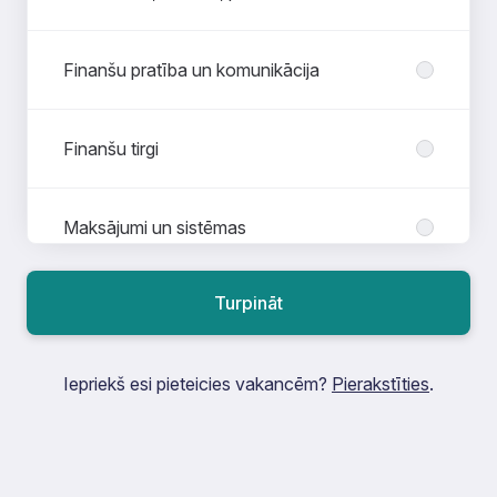
Finanšu pratība un komunikācija
Finanšu tirgi
Maksājumi un sistēmas
Turpināt
Prakse
Iepriekš esi pieteicies vakancēm?
Pierakstīties
.
Risku vadība, audits un juridiskais
atbalsts
Skaidrās naudas apstrāde