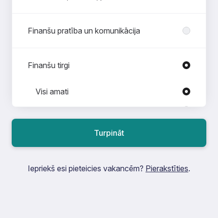
Finanšu pratība un komunikācija
Finanšu tirgi
Amati nodaļā Finanšu tirgi
Visi amati
Finanšu risku kontrolieris
Finanšu risku pāvaldnieks
Turpināt
Maksājumi un sistēmas
Iepriekš esi pieteicies vakancēm?
Pierakstīties
.
Prakse