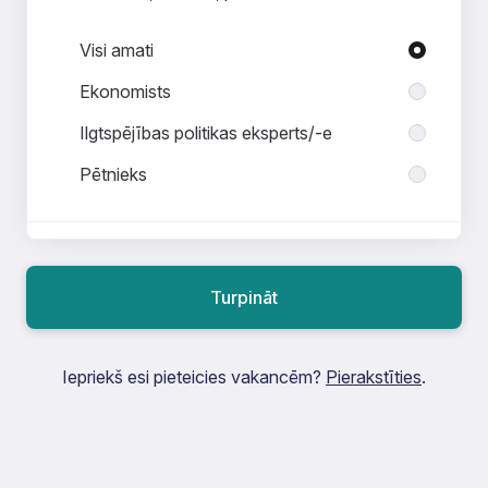
Amati nodaļā Ekonomika, analīze, pētniecība
Visi amati
Ekonomists
Ilgtspējības politikas eksperts/-e
Pētnieks
Finanšu pratība un komunikācija
Turpināt
Finanšu tirgi
Iepriekš esi pieteicies vakancēm?
Pierakstīties
.
Maksājumi un sistēmas