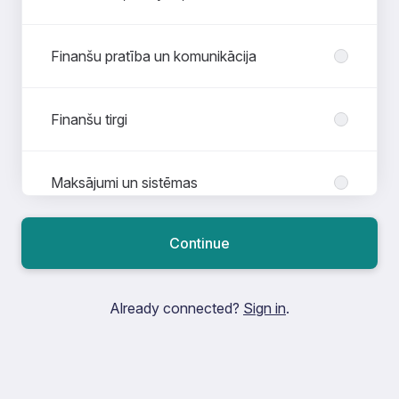
Finanšu pratība un komunikācija
Finanšu tirgi
Maksājumi un sistēmas
Continue
Internship
Already connected?
Sign in
.
Risku vadība, audits un juridiskais
atbalsts
Skaidrās naudas apstrāde